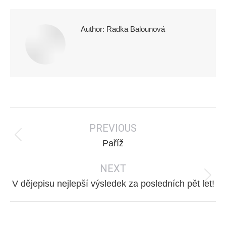
Author:
Radka Balounová
Post
PREVIOUS
navigation
Previous
Paříž
post:
NEXT
Next
V dějepisu nejlepší výsledek za posledních pět let!
post: