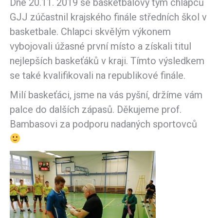
Dne 20.11. 2019 se basketbalový tým chlapců
GJJ zúčastnil krajského finále středních škol v
basketbale. Chlapci skvělým výkonem
vybojovali úžasné první místo a získali titul
nejlepších baskeťáků v kraji. Tímto výsledkem
se také kvalifikovali na republikové finále.
Milí baskeťáci, jsme na vás pyšní, držíme vám
palce do dalších zápasů. Děkujeme prof.
Bambasovi za podporu nadaných sportovců