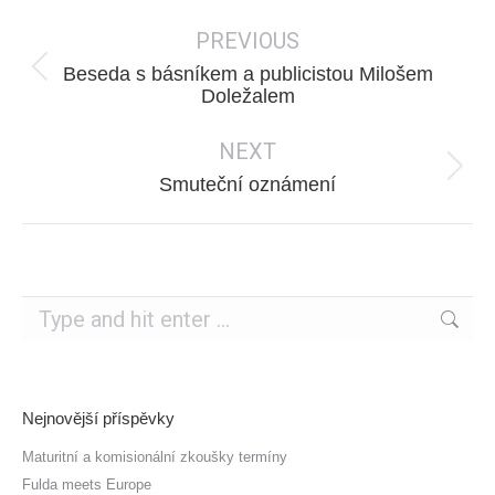
Post
PREVIOUS
navigation
Beseda s básníkem a publicistou Milošem
Previous
Doležalem
post:
NEXT
Next
Smuteční oznámení
post:
Search:
Nejnovější příspěvky
Maturitní a komisionální zkoušky termíny
Fulda meets Europe