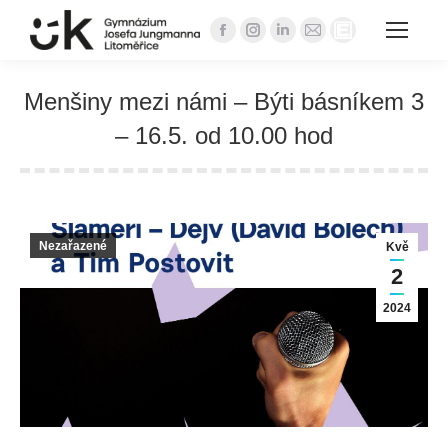
Facebook
Instagram
Linkedin
Mail
Website
page
page
page
page
page
opens
opens
opens
opens
opens
Menšiny mezi námi – Býti básníkem 3
in
in
in
in
in
– 16.5. od 10.00 hod
new
new
new
new
new
You are here:
window
window
window
window
window
Nezařazené
Kvě
2
2024