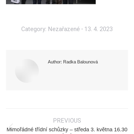
Category:
Nezařazené
13. 4. 2023
Author:
Radka Balounová
Post
PREVIOUS
navigation
Mimořádné třídní schůzky – středa 3. května 16.30
Previous