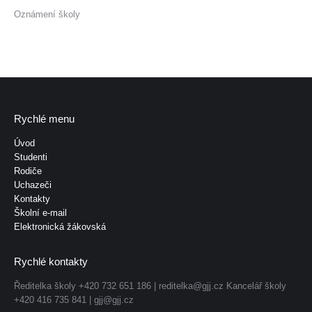
Oznámení školy
Rychlé menu
Úvod
Studenti
Rodiče
Uchazeči
Kontakty
Školní e-mail
Elektronická žákovská
Rychlé kontakty
Ředitelka školy +420 732 651 186 |
reditelka@gjj.cz
Kancelář školy
+420 416 735 841 |
gjj@gjj.cz