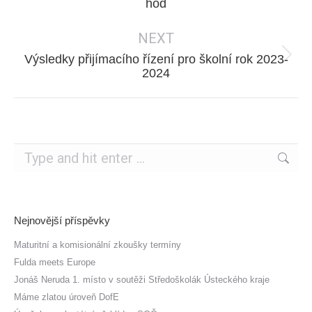
hod
post:
NEXT
Výsledky přijímacího řízení pro školní rok 2023-
Next
2024
post:
Search:
Nejnovější příspěvky
Maturitní a komisionální zkoušky termíny
Fulda meets Europe
Jonáš Neruda 1. místo v soutěži Středoškolák Ústeckého kraje
Máme zlatou úroveň DofE