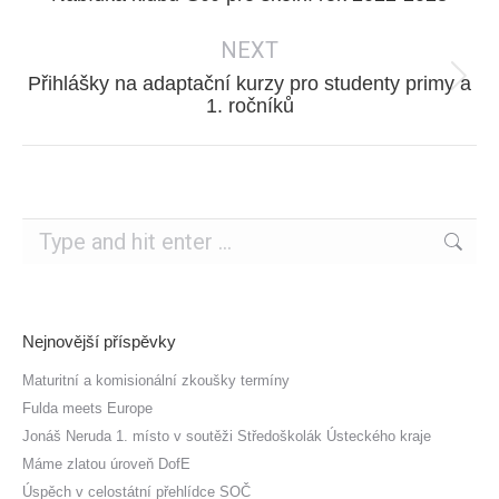
post:
NEXT
Přihlášky na adaptační kurzy pro studenty primy a
Next
1. ročníků
post:
Search:
Nejnovější příspěvky
Maturitní a komisionální zkoušky termíny
Fulda meets Europe
Jonáš Neruda 1. místo v soutěži Středoškolák Ústeckého kraje
Máme zlatou úroveň DofE
Úspěch v celostátní přehlídce SOČ