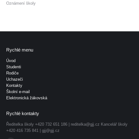
Oznámení školy
Rychlé menu
Úvod
Studenti
Rodiče
Uchazeči
Kontakty
Školní e-mail
Elektronická žákovská
Rychlé kontakty
Ředitelka školy +420 732 651 186 |
reditelka@gjj.cz
Kancelář školy
+420 416 735 841 |
gjj@gjj.cz