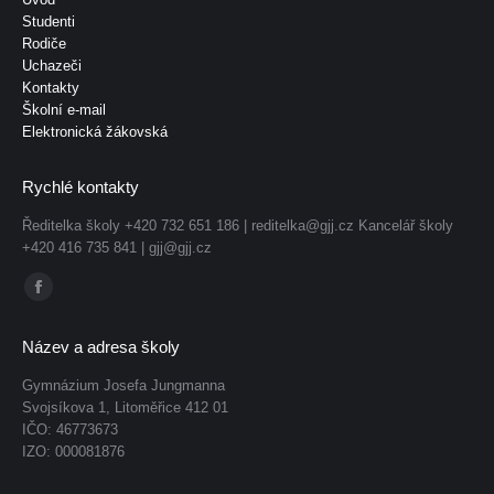
Studenti
Rodiče
Uchazeči
Kontakty
Školní e-mail
Elektronická žákovská
Rychlé kontakty
Ředitelka školy +420 732 651 186 |
reditelka@gjj.cz
Kancelář školy
+420 416 735 841 |
gjj@gjj.cz
Find us on:
Facebook
page
Název a adresa školy
opens
Gymnázium Josefa Jungmanna
in
Svojsíkova 1, Litoměřice 412 01
new
IČO: 46773673
window
IZO: 000081876