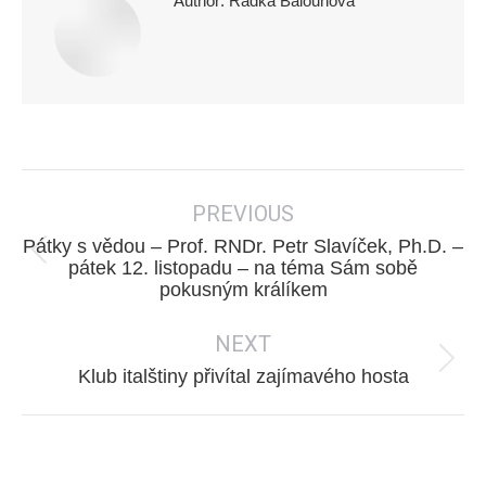
Author:
Radka Balounová
Post
PREVIOUS
navigation
Pátky s vědou – Prof. RNDr. Petr Slavíček, Ph.D. –
Previous
pátek 12. listopadu – na téma Sám sobě
pokusným králíkem
post:
NEXT
Next
Klub italštiny přivítal zajímavého hosta
post: