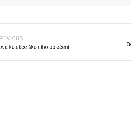
gation
REVIOUS
B
revious
Nex
ová kolekce školního oblečení
ost:
post