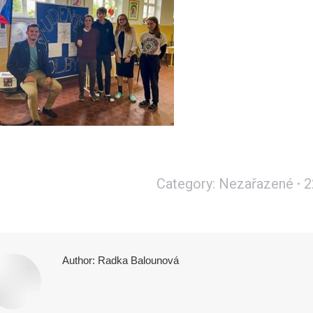
Category:
Nezařazené
2
Author:
Radka Balounová