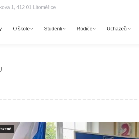
kova 1, 412 01 Litoměřice
y
O škole
Studenti
Rodiče
Uchazeči
U
řazené