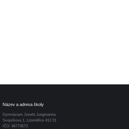
Název a adresa školy
Gymnázium Josefa Jungmanna
Svojsíkova 1, Litoměřice 412 01
IČO: 46773673