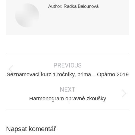
Author:
Radka Balounová
Post
PREVIOUS
navigation
Previous
Seznamovací kurz 1.ročníky, prima – Opárno 2019
post:
NEXT
Next
Harmonogram opravné zkoušky
post:
Napsat komentář