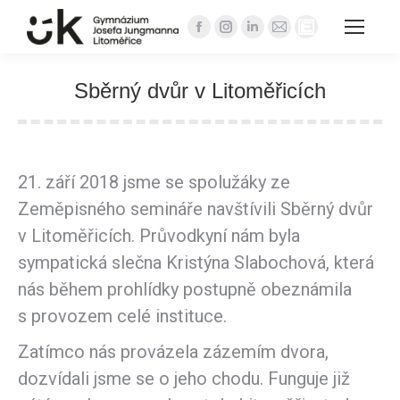
Facebook
Instagram
Linkedin
Mail
Website
page
page
page
page
page
opens
opens
opens
opens
opens
Sběrný dvůr v Litoměřicích
in
in
in
in
in
You are here:
new
new
new
new
new
window
window
window
window
window
21. září 2018 jsme se spolužáky ze
Zeměpisného semináře navštívili Sběrný dvůr
v Litoměřicích. Průvodkyní nám byla
sympatická slečna Kristýna Slabochová, která
nás během prohlídky postupně obeznámila
s provozem celé instituce.
Zatímco nás provázela zázemím dvora,
dozvídali jsme se o jeho chodu. Funguje již