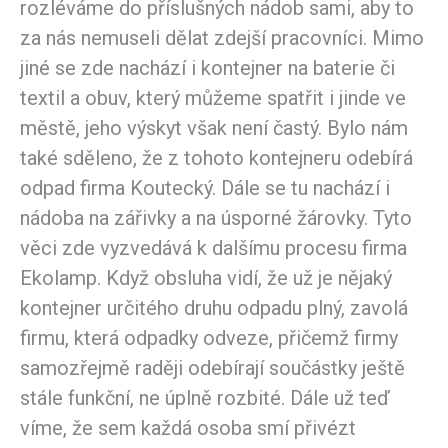
rozléváme do příslušných nádob sami, aby to
za nás nemuseli dělat zdejší pracovníci. Mimo
jiné se zde nachází i kontejner na baterie či
textil a obuv, který můžeme spatřit i jinde ve
městě, jeho výskyt však není častý. Bylo nám
také sděleno, že z tohoto kontejneru odebírá
odpad firma Koutecký. Dále se tu nachází i
nádoba na zářivky a na úsporné žárovky. Tyto
věci zde vyzvedává k dalšímu procesu firma
Ekolamp. Když obsluha vidí, že už je nějaký
kontejner určitého druhu odpadu plný, zavolá
firmu, která odpadky odveze, přičemž firmy
samozřejmě raději odebírají součástky ještě
stále funkční, ne úplně rozbité. Dále už teď
víme, že sem každá osoba smí přivézt