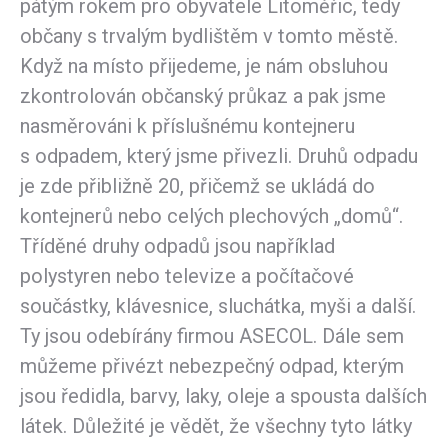
pátým rokem pro obyvatele Litoměřic, tedy
občany s trvalým bydlištěm v tomto městě.
Když na místo přijedeme, je nám obsluhou
zkontrolován občanský průkaz a pak jsme
nasměrováni k příslušnému kontejneru
s odpadem, který jsme přivezli. Druhů odpadu
je zde přibližně 20, přičemž se ukládá do
kontejnerů nebo celých plechových „domů“.
Tříděné druhy odpadů jsou například
polystyren nebo televize a počítačové
součástky, klávesnice, sluchátka, myši a další.
Ty jsou odebírány firmou ASECOL. Dále sem
můžeme přivézt nebezpečný odpad, kterým
jsou ředidla, barvy, laky, oleje a spousta dalších
látek. Důležité je vědět, že všechny tyto látky