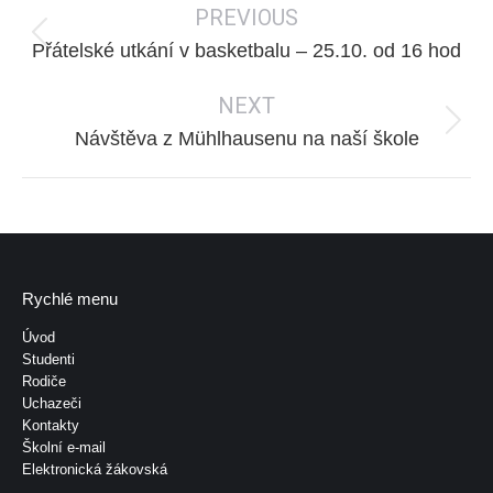
PREVIOUS
navigation
Previous
Přátelské utkání v basketbalu – 25.10. od 16 hod
post:
NEXT
Next
Návštěva z Mühlhausenu na naší škole
post:
Rychlé menu
Úvod
Studenti
Rodiče
Uchazeči
Kontakty
Školní e-mail
Elektronická žákovská